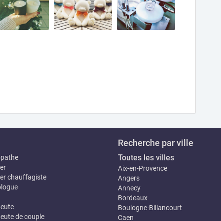
Recherche par ville
Toutes les villes
opathe
er
Aix-en-Provence
er chauffagiste
Angers
logue
Annecy
Bordeaux
eute
Boulogne-Billancourt
eute de couple
Caen