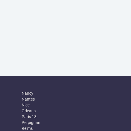
Nancy
Nantes
Nice
Orléans
Paris 13
Perpignan
Reims