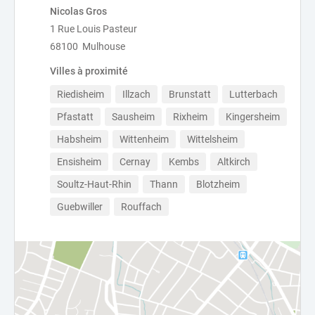
Nicolas Gros
1 Rue Louis Pasteur
68100 Mulhouse
Villes à proximité
Riedisheim
Illzach
Brunstatt
Lutterbach
Pfastatt
Sausheim
Rixheim
Kingersheim
Habsheim
Wittenheim
Wittelsheim
Ensisheim
Cernay
Kembs
Altkirch
Soultz-Haut-Rhin
Thann
Blotzheim
Guebwiller
Rouffach