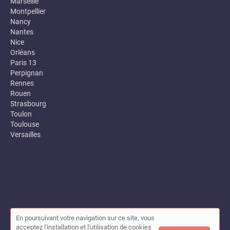
Marseille
Montpellier
Nancy
Nantes
Nice
Orléans
Paris 13
Perpignan
Rennes
Rouen
Strasbourg
Toulon
Toulouse
Versailles
En poursuivant votre navigation sur ce site, vous
© Annuaire des entreprises locales (Garance) 2026 |
Plan du site
acceptez l'installation et l'utilisation de cookies