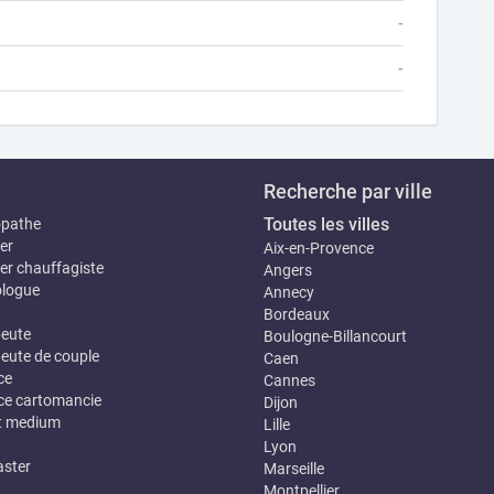
-
-
Recherche par ville
Toutes les villes
opathe
er
Aix-en-Provence
er chauffagiste
Angers
logue
Annecy
Bordeaux
eute
Boulogne-Billancourt
eute de couple
Caen
ce
Cannes
e cartomancie
Dijon
t medium
Lille
Lyon
ster
Marseille
Montpellier