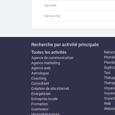
Samedi
Dimanche
Recherche par activité principale
Toutes les activités
Natur
Plombi
Agence de communication
Plombi
Agence marketing
Sophro
Agence web
Taxi
Astrologue
Thérap
Coaching
Thérap
Consultant
Voyan
Création de site internet
Voyanc
Energeticien
Voyan
Entreprise locale
Web
Formation
Webma
Guerisseur
Hypnothérapeute