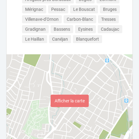
Mérignac
Pessac
Le Bouscat
Bruges
Villenave-d'Ornon
Carbon-Blanc
Tresses
Gradignan
Bassens
Eysines
Cadaujac
Le Haillan
Canéjan
Blanquefort
Afficher la carte