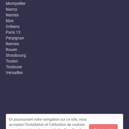
Montpellier
Nancy
Nantes
Nice
Orléans
Paris 13
Perpignan
Rennes
Rouen
Strasbourg
Toulon
Toulouse
Versailles
En poursuivant votre navigation sur ce site, vous
© Annuaire des entreprises locales (Garance) 2026 |
Plan du site
acceptez l'installation et l'utilisation de cookies
|
Mon compte
|
Contact