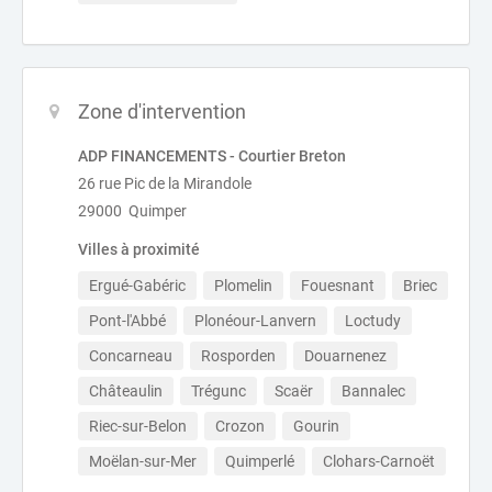
Zone d'intervention
ADP FINANCEMENTS - Courtier Breton
26 rue Pic de la Mirandole
29000 Quimper
Villes à proximité
Ergué-Gabéric
Plomelin
Fouesnant
Briec
Pont-l'Abbé
Plonéour-Lanvern
Loctudy
Concarneau
Rosporden
Douarnenez
Châteaulin
Trégunc
Scaër
Bannalec
Riec-sur-Belon
Crozon
Gourin
Moëlan-sur-Mer
Quimperlé
Clohars-Carnoët