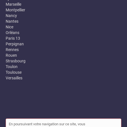
Marseille
Montpellier
Nancy
Nantes
Nice
Orléans
Paris 13
Perpignan
Rennes
Rouen
Strasbourg
Toulon
Toulouse
Versailles
En poursuivant votre navigation sur ce site, vous
© Annuaire des entreprises locales (Garance) 2026 |
Plan du site