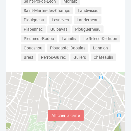
Saint-Pol-de-Léon
Morlaix
Saint-Martin-des-Champs
Landivisiau
Plouigneau
Lesneven
Landerneau
Plabennec
Guipavas
Plouguerneau
Pleumeur-Bodou
Lannilis
Le Relecq-Kerhuon
Gouesnou
Plougastel-Daoulas
Lannion
Brest
Perros-Guirec
Guilers
Châteaulin
Afficher la carte