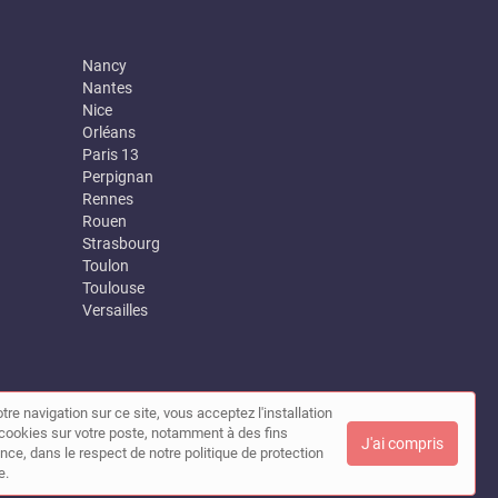
Nancy
Nantes
Nice
Orléans
Paris 13
Perpignan
Rennes
Rouen
Strasbourg
Toulon
Toulouse
Versailles
tre navigation sur ce site, vous acceptez l'installation
|
Contact
de cookies sur votre poste, notamment à des fins
J'ai compris
nce, dans le respect de notre politique de protection
e.