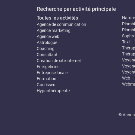
Recherche par activité principale
Toutes les activités
Natur
Plombi
Agence de communication
Plombi
Agence marketing
Sophro
Agence web
Taxi
Astrologue
Thérap
Coaching
Thérap
Consultant
Voyan
Création de site internet
Voyanc
Energeticien
Voyan
Entreprise locale
Web
Formation
Webma
Guerisseur
Hypnothérapeute
© Annuai