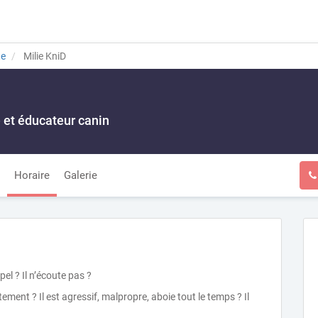
te
Milie KniD
et éducateur canin
Horaire
Galerie
pel ? Il n’écoute pas ?
ent ? Il est agressif, malpropre, aboie tout le temps ? Il