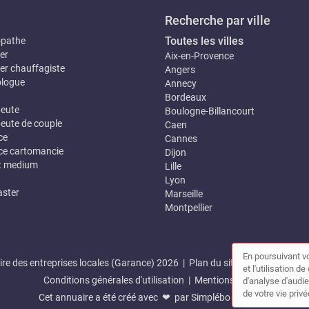
Recherche par ville
Toutes les villes
opathe
er
Aix-en-Provence
er chauffagiste
Angers
logue
Annecy
Bordeaux
eute
Boulogne-Billancourt
eute de couple
Caen
ce
Cannes
e cartomancie
Dijon
t medium
Lille
Lyon
ster
Marseille
Montpellier
En poursuivant vo
re des entreprises locales (Garance) 2026 |
Plan du site
|
Mon compte
et l'utilisation 
Conditions générales d'utilisation
|
Mentions légales
d'analyse d'audie
de votre vie privé
Cet annuaire a été créé avec ❤ par
Simplébo Annuaire