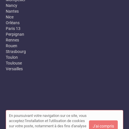
Nancy
Nantes
Nice
Orléans
Paris 13
Perpignan
Rennes
Rouen
Strasbourg
Toulon
Toulouse
Versailles
En poursuivant votre navigation sur ce site, vous
© Annuaire des entreprises locales (Garance) 2026 |
Plan du site
acceptez l'installation et l'utilisation de cookies
|
Mon compte
|
Contact
sur votre poste, notamment à des fins d'analyse
J'ai compris