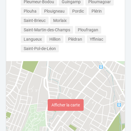
Pleumeur-Bodou
Guingamp
Ploumagoar
Plouha
Plouigneau
Pordic
Plérin
Saint-Brieuc
Morlaix
Saint-Martin-des-Champs
Ploufragan
Langueux
Hillion
Plédran
Yffiniac
Saint-Pol-de-Léon
Afficher la carte