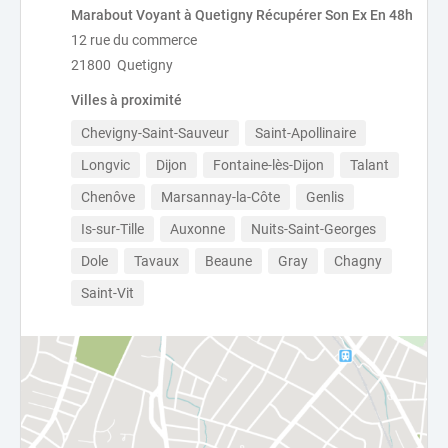
Marabout Voyant à Quetigny Récupérer Son Ex En 48h
12 rue du commerce
21800 Quetigny
Villes à proximité
Chevigny-Saint-Sauveur
Saint-Apollinaire
Longvic
Dijon
Fontaine-lès-Dijon
Talant
Chenôve
Marsannay-la-Côte
Genlis
Is-sur-Tille
Auxonne
Nuits-Saint-Georges
Dole
Tavaux
Beaune
Gray
Chagny
Saint-Vit