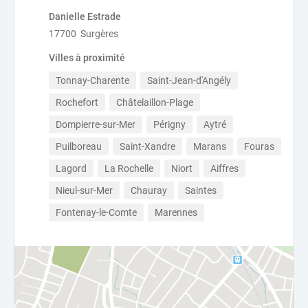
Danielle Estrade
17700 Surgères
Villes à proximité
Tonnay-Charente
Saint-Jean-d'Angély
Rochefort
Châtelaillon-Plage
Dompierre-sur-Mer
Périgny
Aytré
Puilboreau
Saint-Xandre
Marans
Fouras
Lagord
La Rochelle
Niort
Aiffres
Nieul-sur-Mer
Chauray
Saintes
Fontenay-le-Comte
Marennes