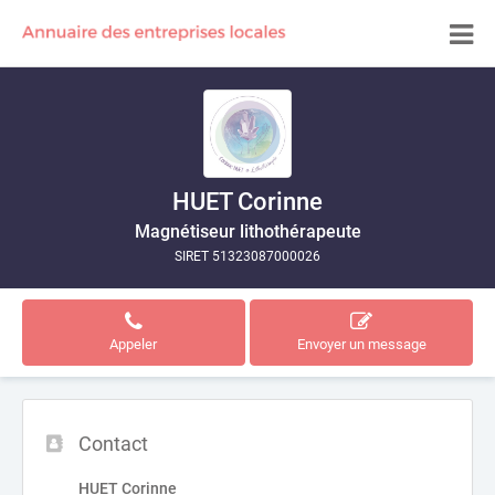
HUET Corinne
Magnétiseur lithothérapeute
SIRET 51323087000026
Appeler
Envoyer un message
Contact
HUET Corinne