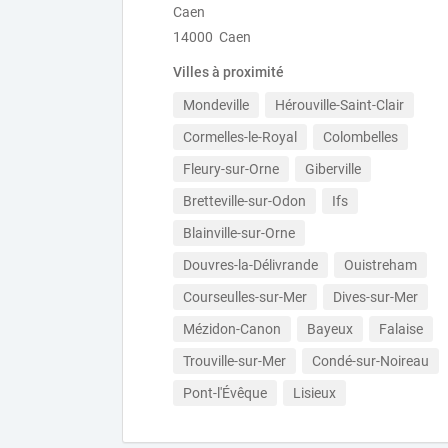
Caen
14000 Caen
Villes à proximité
Mondeville
Hérouville-Saint-Clair
Cormelles-le-Royal
Colombelles
Fleury-sur-Orne
Giberville
Bretteville-sur-Odon
Ifs
Blainville-sur-Orne
Douvres-la-Délivrande
Ouistreham
Courseulles-sur-Mer
Dives-sur-Mer
Mézidon-Canon
Bayeux
Falaise
Trouville-sur-Mer
Condé-sur-Noireau
Pont-l'Évêque
Lisieux