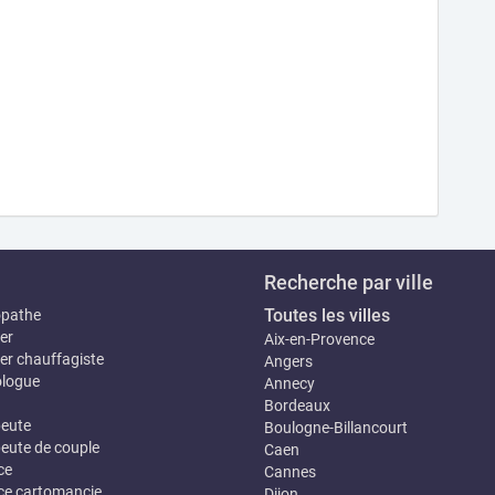
Recherche par ville
Toutes les villes
opathe
er
Aix-en-Provence
er chauffagiste
Angers
logue
Annecy
Bordeaux
eute
Boulogne-Billancourt
eute de couple
Caen
ce
Cannes
e cartomancie
Dijon