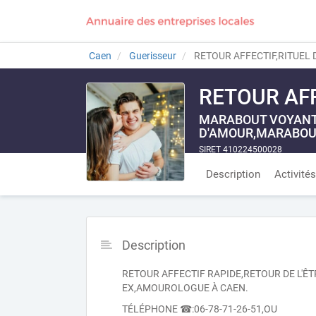
Caen
Guerisseur
RETOUR AFFECTIF,RITUEL
RETOUR AF
MARABOUT VOYANT 
D'AMOUR,MARABOU
SIRET 410224500028
Description
Activités
Description
RETOUR AFFECTIF RAPIDE,RETOUR DE L'Ê
EX,AMOUROLOGUE À CAEN.
TÉLÉPHONE ☎:06-78-71-26-51,OU