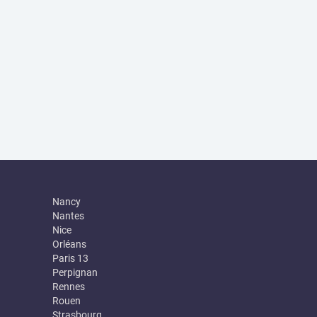
Nancy
Nantes
Nice
Orléans
Paris 13
Perpignan
Rennes
Rouen
Strasbourg