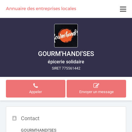
GOURM'HANDI'SES
épicerie solidaire
SIRET 775561442
Appeler
Envoyer un message
Contact
GOURM'HANDI'SES