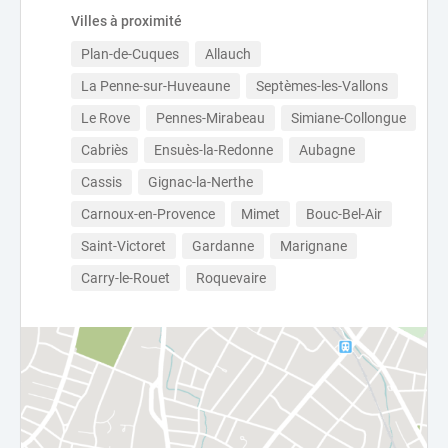
Villes à proximité
Plan-de-Cuques
Allauch
La Penne-sur-Huveaune
Septèmes-les-Vallons
Le Rove
Pennes-Mirabeau
Simiane-Collongue
Cabriès
Ensuès-la-Redonne
Aubagne
Cassis
Gignac-la-Nerthe
Carnoux-en-Provence
Mimet
Bouc-Bel-Air
Saint-Victoret
Gardanne
Marignane
Carry-le-Rouet
Roquevaire