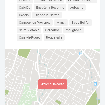
Le Rove
Pennes-Mirabeau
Simiane-Collongue
Cabriès
Ensuès-la-Redonne
Aubagne
Cassis
Gignac-la-Nerthe
Carnoux-en-Provence
Mimet
Bouc-Bel-Air
Saint-Victoret
Gardanne
Marignane
Carry-le-Rouet
Roquevaire
Afficher la carte