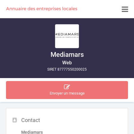
Mediamars
Web
SIRET 87777550200025
Envoyer un message
Contact
Mediamars