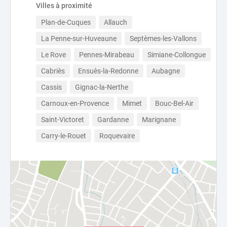
Villes à proximité
Plan-de-Cuques
Allauch
La Penne-sur-Huveaune
Septèmes-les-Vallons
Le Rove
Pennes-Mirabeau
Simiane-Collongue
Cabriès
Ensuès-la-Redonne
Aubagne
Cassis
Gignac-la-Nerthe
Carnoux-en-Provence
Mimet
Bouc-Bel-Air
Saint-Victoret
Gardanne
Marignane
Carry-le-Rouet
Roquevaire