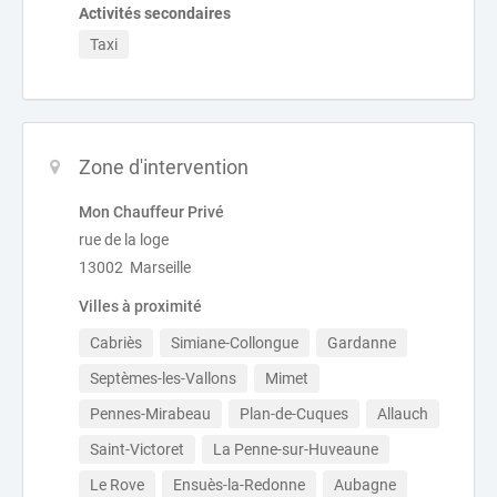
Activités secondaires
Taxi
Zone d'intervention
Mon Chauffeur Privé
rue de la loge
13002 Marseille
Villes à proximité
Cabriès
Simiane-Collongue
Gardanne
Septèmes-les-Vallons
Mimet
Pennes-Mirabeau
Plan-de-Cuques
Allauch
Saint-Victoret
La Penne-sur-Huveaune
Le Rove
Ensuès-la-Redonne
Aubagne