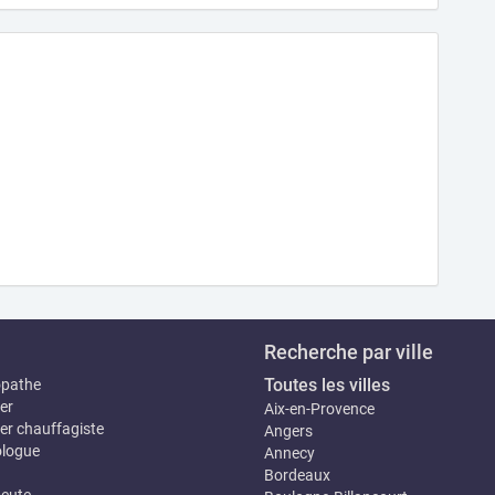
Recherche par ville
Toutes les villes
opathe
er
Aix-en-Provence
er chauffagiste
Angers
logue
Annecy
Bordeaux