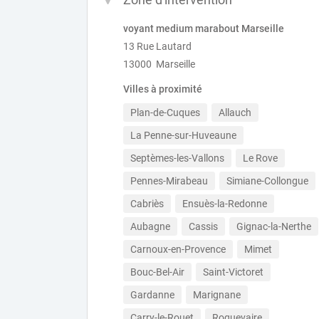
voyant medium marabout Marseille
13 Rue Lautard
13000 Marseille
Villes à proximité
Plan-de-Cuques
Allauch
La Penne-sur-Huveaune
Septèmes-les-Vallons
Le Rove
Pennes-Mirabeau
Simiane-Collongue
Cabriès
Ensuès-la-Redonne
Aubagne
Cassis
Gignac-la-Nerthe
Carnoux-en-Provence
Mimet
Bouc-Bel-Air
Saint-Victoret
Gardanne
Marignane
Carry-le-Rouet
Roquevaire