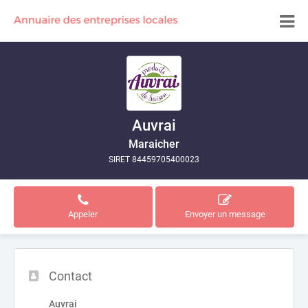
Auvrai
Maraicher
SIRET 84459705400023
Appeler
Envoyer un message
Contact
Auvrai