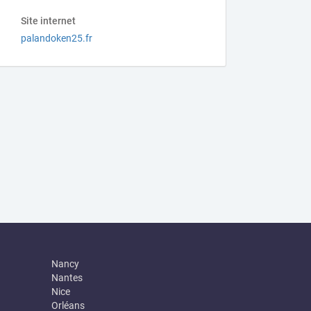
Site internet
palandoken25.fr
Nancy
Nantes
Nice
Orléans