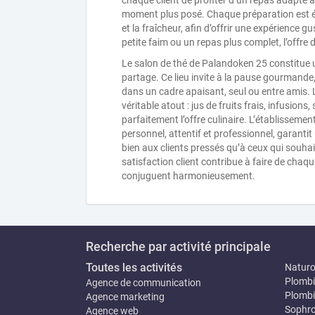
chaque client de profiter d’un repas adapté à
moment plus posé. Chaque préparation est éla
et la fraîcheur, afin d’offrir une expérience 
petite faim ou un repas plus complet, l’offre
Le salon de thé de Palandoken 25 constitue u
partage. Ce lieu invite à la pause gourmande
dans un cadre apaisant, seul ou entre amis. L
véritable atout : jus de fruits frais, infusio
parfaitement l’offre culinaire. L’établisseme
personnel, attentif et professionnel, garantit
bien aux clients pressés qu’à ceux qui souhai
satisfaction client contribue à faire de chaqu
conjuguent harmonieusement.
Recherche par activité principale
Toutes les activités
Natur
Plombi
Agence de communication
Plombi
Agence marketing
Sophro
Agence web