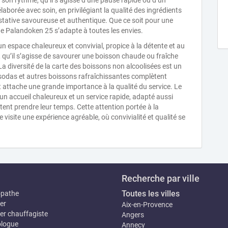
 son rythme, qu’il s’agisse d’une pause rapide ou d’un
borée avec soin, en privilégiant la qualité des ingrédients
gustative savoureuse et authentique. Que ce soit pour une
 de Palandoken 25 s’adapte à toutes les envies.
n espace chaleureux et convivial, propice à la détente et au
, qu’il s’agisse de savourer une boisson chaude ou fraîche
a diversité de la carte des boissons non alcoolisées est un
ns, sodas et autres boissons rafraîchissantes complètent
nt attache une grande importance à la qualité du service. Le
 un accueil chaleureux et un service rapide, adapté aussi
tent prendre leur temps. Cette attention portée à la
e visite une expérience agréable, où convivialité et qualité se
Recherche par ville
Toutes les villes
opathe
er
Aix-en-Provence
er chauffagiste
Angers
logue
Annecy