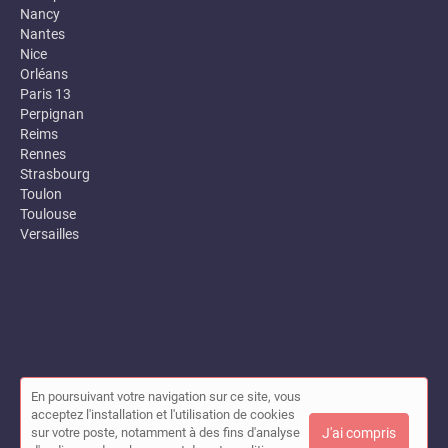
Nancy
Nantes
Nice
Orléans
Paris 13
Perpignan
Reims
Rennes
Strasbourg
Toulon
Toulouse
Versailles
En poursuivant votre navigation sur ce site, vous
© Annuaire des entreprises locales (Garance) 2026 |
Plan du site
acceptez l'installation et l'utilisation de cookies
|
Mon compte
|
Contact
sur votre poste, notamment à des fins d'analyse
J'ai compris