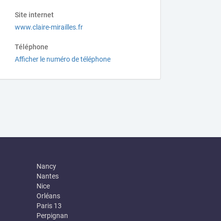
Site internet
www.claire-mirailles.fr
Téléphone
Afficher le numéro de téléphone
Nancy
Nantes
Nice
Orléans
Paris 13
Perpignan