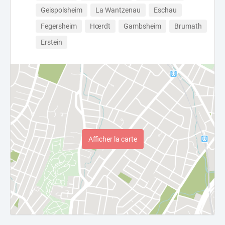
Geispolsheim
La Wantzenau
Eschau
Fegersheim
Hœrdt
Gambsheim
Brumath
Erstein
Afficher la carte