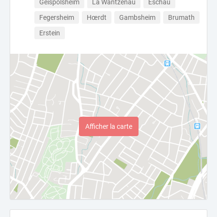
Geispolsheim
La Wantzenau
Eschau
Fegersheim
Hœrdt
Gambsheim
Brumath
Erstein
Afficher la carte