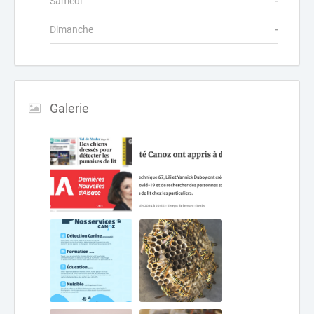
Samedi
-
Dimanche
-
Galerie