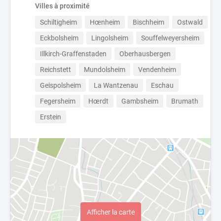
Villes à proximité
Schiltigheim
Hœnheim
Bischheim
Ostwald
Eckbolsheim
Lingolsheim
Souffelweyersheim
Illkirch-Graffenstaden
Oberhausbergen
Reichstett
Mundolsheim
Vendenheim
Geispolsheim
La Wantzenau
Eschau
Fegersheim
Hœrdt
Gambsheim
Brumath
Erstein
Afficher la carte