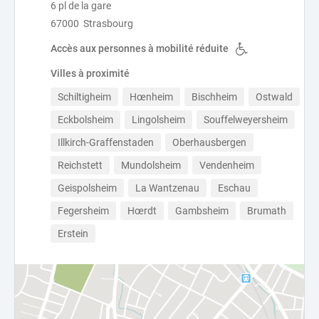
6 pl de la gare
67000 Strasbourg
Accès aux personnes à mobilité réduite
Villes à proximité
Schiltigheim
Hœnheim
Bischheim
Ostwald
Eckbolsheim
Lingolsheim
Souffelweyersheim
Illkirch-Graffenstaden
Oberhausbergen
Reichstett
Mundolsheim
Vendenheim
Geispolsheim
La Wantzenau
Eschau
Fegersheim
Hœrdt
Gambsheim
Brumath
Erstein