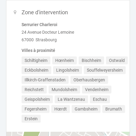
Zone d'intervention
Serrurier Charleroi
24 Avenue Docteur Lemoine
67000 Strasbourg
Villes à proximité
Schiltigheim
Hœnheim
Bischheim
Ostwald
Eckbolsheim
Lingolsheim
Souffelweyersheim
Illkirch-Graffenstaden
Oberhausbergen
Reichstett
Mundolsheim
Vendenheim
Geispolsheim
La Wantzenau
Eschau
Fegersheim
Hœrdt
Gambsheim
Brumath
Erstein