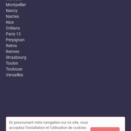
Montpellier
Nancy
Nantes
Nice
Orléans
Paris 13
Perpignan
Reims
Rennes
Strasbourg
Toulon
Toulouse
Versailles
En poursuivant votre navigation sur ce site, vous
© Annuaire des entreprises locales (Garance) 2026 |
Plan du site
acceptez l'installation et l'utilisation de cookies
|
Mon compte
|
Contact