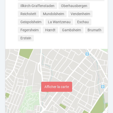
Illkirch-Graffenstaden
Oberhausbergen
Reichstett
Mundolsheim
Vendenheim
Geispolsheim
La Wantzenau
Eschau
Fegersheim
Hœrdt
Gambsheim
Brumath
Erstein
Afficher la carte