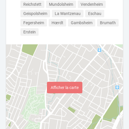
Reichstett
Mundolsheim
Vendenheim
Geispolsheim
La Wantzenau
Eschau
Fegersheim
Hœrdt
Gambsheim
Brumath
Erstein
Afficher la carte