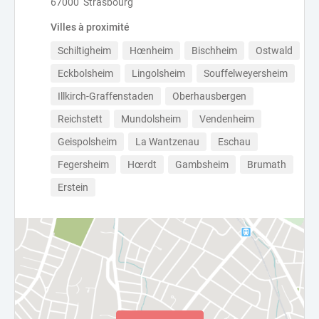
67000 Strasbourg
Villes à proximité
Schiltigheim
Hœnheim
Bischheim
Ostwald
Eckbolsheim
Lingolsheim
Souffelweyersheim
Illkirch-Graffenstaden
Oberhausbergen
Reichstett
Mundolsheim
Vendenheim
Geispolsheim
La Wantzenau
Eschau
Fegersheim
Hœrdt
Gambsheim
Brumath
Erstein