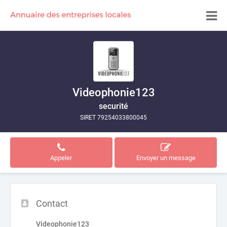
Videophonie123
securité
SIRET 79254033800045
Appeler
Envoyer un message
Contact
Videophonie123