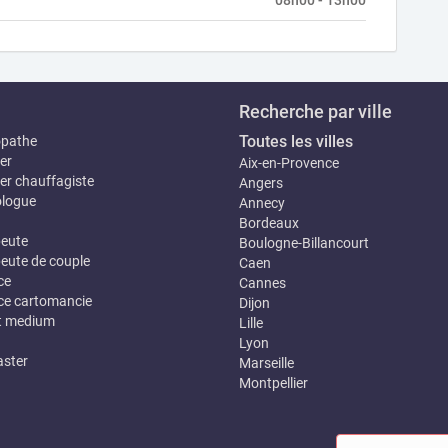
08h00 - 13h00
Recherche par ville
Toutes les villes
opathe
er
Aix-en-Provence
er chauffagiste
Angers
logue
Annecy
Bordeaux
eute
Boulogne-Billancourt
eute de couple
Caen
ce
Cannes
e cartomancie
Dijon
t medium
Lille
Lyon
ster
Marseille
Montpellier