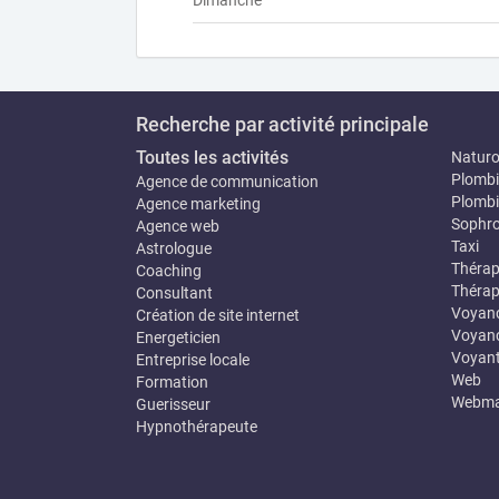
Dimanche
Recherche par activité principale
Toutes les activités
Natur
Plombi
Agence de communication
Plombi
Agence marketing
Sophro
Agence web
Taxi
Astrologue
Thérap
Coaching
Thérap
Consultant
Voyan
Création de site internet
Voyanc
Energeticien
Voyan
Entreprise locale
Web
Formation
Webma
Guerisseur
Hypnothérapeute