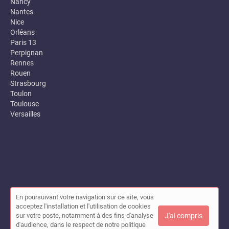
Nancy
Nantes
Nice
Orléans
Paris 13
Perpignan
Rennes
Rouen
Strasbourg
Toulon
Toulouse
Versailles
En poursuivant votre navigation sur ce site, vous
© Annuaire des entreprises locales (Garance) 2026 |
Plan du site
acceptez l'installation et l'utilisation de cookies
|
Mon compte
|
Contact
sur votre poste, notamment à des fins d'analyse
J'ai compris
Conditions générales d'utilisation
|
Mentions légales
d'audience, dans le respect de notre politique