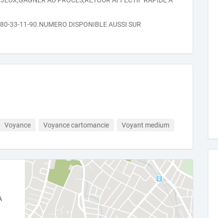
 JEUX,GAGNER AU PROCÈS,RETOUR AFFECTIF RAPIDE À
-80-33-11-90.NUMERO DISPONIBLE AUSSI SUR
Voyance
Voyance cartomancie
Voyant medium
À