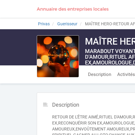
Privas
Guerisseur
MAÎTRE HERO-RETOUR AFF
MAÎTRE HER
MARABOUT VOYANT 
D'AMOUR,RITUEL A
EX,AMOUROLOGUE,D
SIRET 2455000283535
Description
Activités
Description
RETOUR DE L'ÊTRE AIMÉ,RITUEL D'AMOUR,
EX,RECONQUÉRIR SON EX,AMOUROLOGUE
AMOUREUX,ENVOÛTEMENT AMOUREUX,PRO