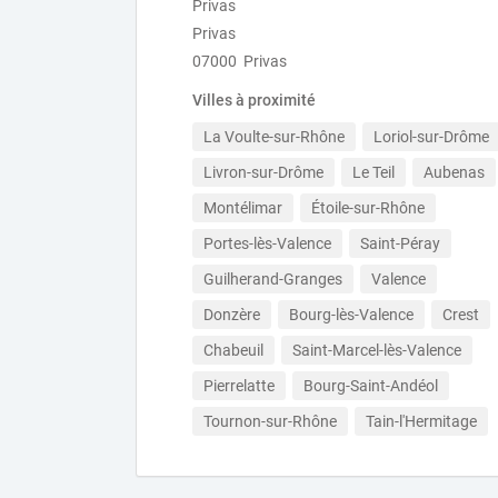
Privas
Privas
07000 Privas
Villes à proximité
La Voulte-sur-Rhône
Loriol-sur-Drôme
Livron-sur-Drôme
Le Teil
Aubenas
Montélimar
Étoile-sur-Rhône
Portes-lès-Valence
Saint-Péray
Guilherand-Granges
Valence
Donzère
Bourg-lès-Valence
Crest
Chabeuil
Saint-Marcel-lès-Valence
Pierrelatte
Bourg-Saint-Andéol
Tournon-sur-Rhône
Tain-l'Hermitage