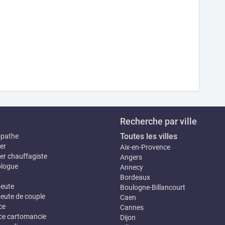
Recherche par ville
Toutes les villes
opathe
er
Aix-en-Provence
er chauffagiste
Angers
logue
Annecy
Bordeaux
eute
Boulogne-Billancourt
eute de couple
Caen
ce
Cannes
e cartomancie
Dijon