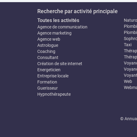
Recherche par activité principale
Toutes les activités
Natur
Plombi
Agence de communication
Plombi
Agence marketing
Sophro
Agence web
Taxi
Astrologue
Thérap
Coaching
Thérap
Consultant
Voyan
Création de site internet
Voyanc
Energeticien
Voyan
Entreprise locale
Web
Formation
Webma
Guerisseur
Hypnothérapeute
© Annuai