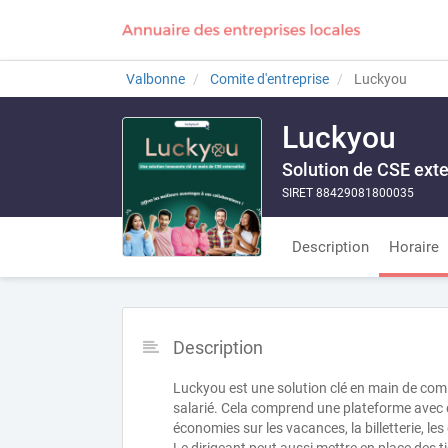
Valbonne
Comite d'entreprise
Luckyou
Luckyou
Solution de CSE ext
SIRET 88429081800035
Description
Horaire
Description
Luckyou est une solution clé en main de comit
salarié. Cela comprend une plateforme avec des
économies sur les vacances, la billetterie, 