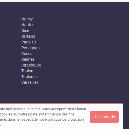
Nancy
Nantes
Nice
Orléans
Paris 13
Perpignan
Reims
Rennes
Strasbourg
Toulon
Toulouse
Versailles
tre navigation sur ce site, vous acceptez l'installation
|
Contact
de cookies sur votre poste, notamment à des fins
J'ai compris
nce, dans le respect de notre politique de protection
e.