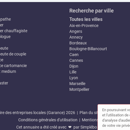
Recherche par ville
Toutes les villes
opathe
er
Aix-en-Provence
er chauffagiste
Angers
logue
Annecy
Bordeaux
eute
Boulogne-Billancourt
eute de couple
Caen
ce
Cannes
e cartomancie
Dijon
t medium
Lille
Lyon
ster
Marseille
Montpellier
En poursuivant vo
re des entreprises locales (Garance) 2026 |
Plan du site
|
Mon compte
et l'utilisation 
Conditions générales d'utilisation
|
Mentions légales
d'analyse d'audie
de votre vie privé
Cet annuaire a été créé avec ❤ par
Simplébo Annuaire