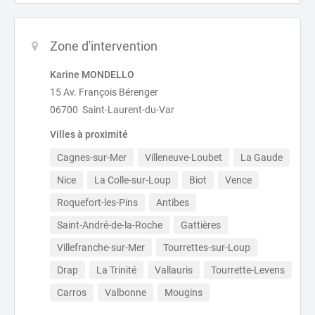
Zone d'intervention
Karine MONDELLO
15 Av. François Bérenger
06700 Saint-Laurent-du-Var
Villes à proximité
Cagnes-sur-Mer
Villeneuve-Loubet
La Gaude
Nice
La Colle-sur-Loup
Biot
Vence
Roquefort-les-Pins
Antibes
Saint-André-de-la-Roche
Gattières
Villefranche-sur-Mer
Tourrettes-sur-Loup
Drap
La Trinité
Vallauris
Tourrette-Levens
Carros
Valbonne
Mougins