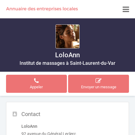
LoloAnn
Institut de massages à Saint-Laurent-du-Var
Appeler
Envoyer un message
Contact
LoloAnn
92 avenue du Général Leclerc