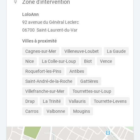
Zone d'intervention
LoloAnn
92 avenue du Général Leclerc
06700 Saint-Laurent-du-Var
Villes à proximité
Cagnes-sur-Mer
Villeneuve-Loubet
La Gaude
Nice
La Colle-sur-Loup
Biot
Vence
Roquefort-les-Pins
Antibes
Saint-André-de-la-Roche
Gattières
Villefranche-sur-Mer
Tourrettes-sur-Loup
Drap
La Trinité
Vallauris
Tourrette-Levens
Carros
Valbonne
Mougins