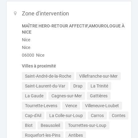
Zone d'intervention
MAÎTRE HERO-RETOUR AFFECTIF,AMOUROLOGUE À
NICE
Nice
Nice
06000 Nice
Villes à proximité
Saint-André-de-la-Roche
Villefranche-sur-Mer
Saint-Laurent-du-Var
Drap
La Trinité
La Gaude
Cagnes-sur-Mer
Gattières
Tourrette-Levens
Vence
Villeneuve-Loubet
Cap-d'Ail
La Colle-sur-Loup
Carros
Contes
Biot
Beausoleil
Tourrettes-sur-Loup
Roquefort-les-Pins
Antibes