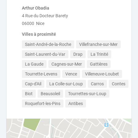
Arthur Obadia
4 Rue du Docteur Barety
06000 Nice
Villes à proximité
Saint-André-de-la-Roche
Villefranche-sur-Mer
Saint-Laurent-du-Var
Drap
La Trinité
La Gaude
Cagnes-sur-Mer
Gattières
Tourrette-Levens
Vence
Villeneuve-Loubet
Cap-d'Ail
La Colle-sur-Loup
Carros
Contes
Biot
Beausoleil
Tourrettes-sur-Loup
Roquefort-les-Pins
Antibes