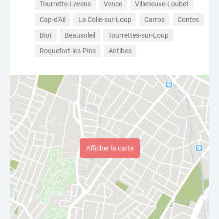
Tourrette-Levens
Vence
Villeneuve-Loubet
Cap-d'Ail
La Colle-sur-Loup
Carros
Contes
Biot
Beausoleil
Tourrettes-sur-Loup
Roquefort-les-Pins
Antibes
Afficher la carte