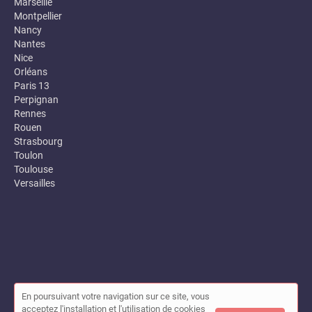
Marseille
Montpellier
Nancy
Nantes
Nice
Orléans
Paris 13
Perpignan
Rennes
Rouen
Strasbourg
Toulon
Toulouse
Versailles
En poursuivant votre navigation sur ce site, vous
© Annuaire des entreprises locales (Garance) 2026 |
Plan du site
acceptez l'installation et l'utilisation de cookies