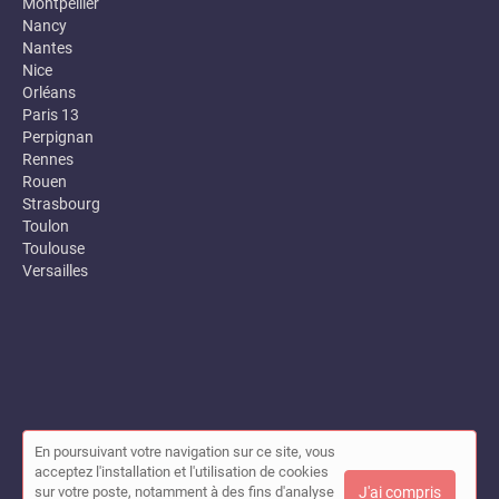
Montpellier
Nancy
Nantes
Nice
Orléans
Paris 13
Perpignan
Rennes
Rouen
Strasbourg
Toulon
Toulouse
Versailles
En poursuivant votre navigation sur ce site, vous
© Annuaire des entreprises locales (Garance) 2026 |
Plan du site
acceptez l'installation et l'utilisation de cookies
|
Mon compte
|
Contact
sur votre poste, notamment à des fins d'analyse
J'ai compris