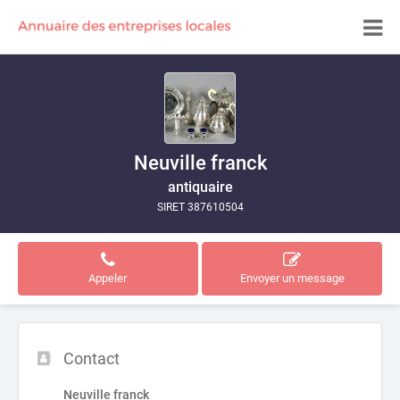
Neuville franck
antiquaire
SIRET 387610504
Appeler
Envoyer un message
Contact
Neuville franck