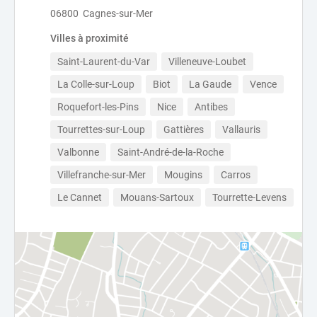
06800 Cagnes-sur-Mer
Villes à proximité
Saint-Laurent-du-Var
Villeneuve-Loubet
La Colle-sur-Loup
Biot
La Gaude
Vence
Roquefort-les-Pins
Nice
Antibes
Tourrettes-sur-Loup
Gattières
Vallauris
Valbonne
Saint-André-de-la-Roche
Villefranche-sur-Mer
Mougins
Carros
Le Cannet
Mouans-Sartoux
Tourrette-Levens