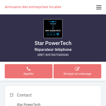
Star PowerTech
Réparateur téléphone
SIRET 80978475400040
Appeler
Envoyer un message
Contact
Star PowerTech