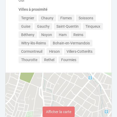
Oui
Villes à proximité
Tergnier
Chauny
Fismes
Soissons
Guise
Gauchy
Saint-Quentin
Tinqueux
Bétheny
Noyon
Ham
Reims
Witry-lès-Reims
Bohain-en-Vermandois
Cormontreuil
Hirson
Villers-Cotterêts
Thourotte
Rethel
Fourmies
Afficher la carte