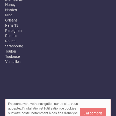
Nancy
Nantes
Nice
Orléans
Paris 13
Perpignan
Rennes
Rouen
Strasbourg
Toulon
Toulouse
Versailles
En poursuivant votre navigation sur ce site, vous
© Annuaire des entreprises locales (Garance) 2026 |
Plan du site
acceptez l'installation et l'utilisation de cookies
|
Mon compte
|
Contact
sur votre poste, notamment à des fins d'analyse
J'ai compris