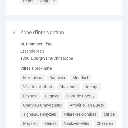
Plombier zingueur
Zone d'intervention
DL Plombier liège
Essendallaan
1800 Bourg-Saint-Christophe
Villes à proximité
Meximieux
Dagneux
Montluel
Villette-d'Anthon
Chavanoz
Jonage
Beynost
Lagnieu
Pont-de-Chéruy
Charvieu-Chavagneux
Ambérieu-en-Bugey
Tignieu-Jameyzieu
Villars-les-Dombes
Miribel
Meyzieu
Genas
Vaulx-en-Velin
Chassieu