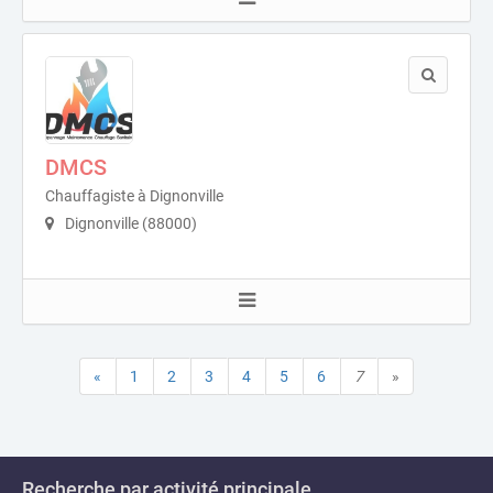
DMCS
Chauffagiste à Dignonville
Dignonville (88000)
«
1
2
3
4
5
6
7
»
Recherche par activité principale