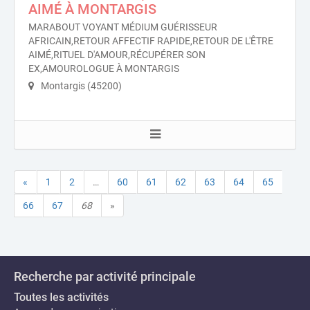
AIMÉ À MONTARGIS
MARABOUT VOYANT MÉDIUM GUÉRISSEUR
AFRICAIN,RETOUR AFFECTIF RAPIDE,RETOUR DE L'ÊTRE
AIMÉ,RITUEL D'AMOUR,RÉCUPÉRER SON
EX,AMOUROLOGUE À MONTARGIS
Montargis (45200)
«
1
2
…
60
61
62
63
64
65
66
67
68
»
Recherche par activité principale
Toutes les activités