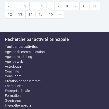
«
1
2
…
5
6
7
8
9
10
11
12
13
14
15
16
»
Recherche par activité principale
Toutes les activités
Agence de communication
Agence marketing
Agence web
Astrologue
Coaching
Consultant
Création de site internet
Energeticien
Entreprise locale
Formation
Guerisseur
Hypnothérapeute